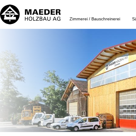
Direkt
zum
Main
Inhalt
navigation
Zimmerei / Bauschreinerei
S